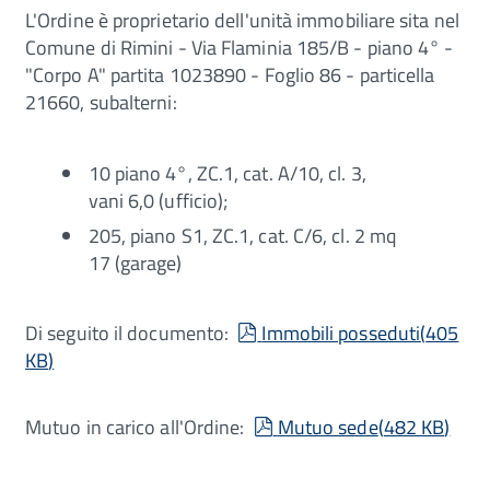
L'Ordine è proprietario dell'unità immobiliare sita nel
Comune di Rimini - Via Flaminia 185/B - piano 4° -
"Corpo A" partita 1023890 - Foglio 86 - particella
21660, subalterni:
10 piano 4°, ZC.1, cat. A/10, cl. 3,
vani 6,0 (ufficio);
205, piano S1, ZC.1, cat. C/6, cl. 2 mq
17 (garage)
pdf
Di seguito il documento:
Immobili posseduti
(
405
KB
)
pdf
Mutuo in carico all'Ordine:
Mutuo sede
(
482 KB
)