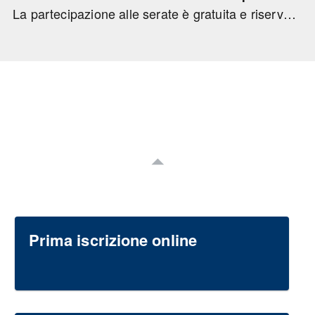
La partecipazione alle serate è gratuita e riservata a n. 70 medici chirurghi appartenenti alle seguenti discipline: Ginecologia e ostetricia, Nefrologia, Medicina Generale, Medicina Interna, Endocrinologia, Geriatria, Cardiologia, Urologia, Medicina e Chirurgia di accettazione e urgenza.
Prima iscrizione online