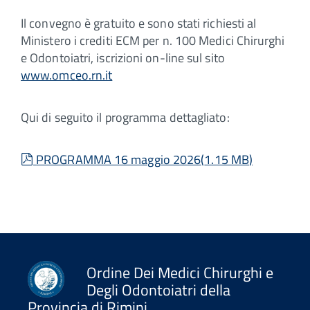
Il convegno è gratuito e sono stati richiesti al
Ministero i crediti ECM per n. 100 Medici Chirurghi
e Odontoiatri, iscrizioni on-line sul sito
www.omceo.rn.it
Qui di seguito il programma dettagliato:
pdf
PROGRAMMA 16 maggio 2026
(
1.15 MB
)
Ordine Dei Medici Chirurghi e
Degli Odontoiatri della
Provincia di Rimini